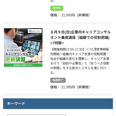
る。
受付中
企業情報
価格：
21,000円
採用情報
８月９日(日)企業内キャリアコンサル
閉じる
タント養成講座（組織での役割把握)
<7時間>
【開催時間10:00-17:30】＜7/1深夜零時販
売開始＞組織内キャリア支援の役割把握：
社会や組織の変化を理解し、キャリア支援
を行う「目的や必要性」と「担うべき役割
の把握」をする視点とスキルを身に付け
る。
販売終了
価格：
21,000円
キーワード