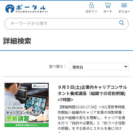
ログイン
カート
メニュー
キーワードから探す
通信講座
詳細検索
キャリアコンサルタント
書籍・教材
並べ替え
講座を探す
お知らせ
９月５日(土)企業内キャリアコンサル
タント養成講座（組織での役割把握)
ご利用ガイド
<7時間>
【開催時間10:00-17:30】＜8/1深夜零時販
売開始＞組織内キャリア支援の役割把握：
社会や組織の変化を理解し、キャリア支援
個人のお客様
を行う「目的や必要性」と「担うべき役割
の把握」をする視点とスキルを身に付け
法人のお客様