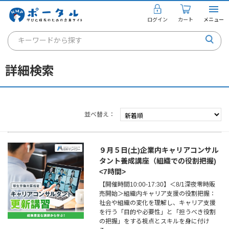
ログイン
カート
メニュー
キーワードから探す
通信講座
詳細検索
キャリアコンサルタント
書籍・教材
並べ替え
講座を探す
お知らせ
９月５日(土)企業内キャリアコンサル
タント養成講座（組織での役割把握)
ご利用ガイド
<7時間>
【開催時間10:00-17:30】＜8/1深夜零時販
売開始＞組織内キャリア支援の役割把握：
社会や組織の変化を理解し、キャリア支援
個人のお客様
を行う「目的や必要性」と「担うべき役割
の把握」をする視点とスキルを身に付け
法人のお客様