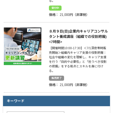
る。
受付中
企業情報
価格：
21,000円
採用情報
８月９日(日)企業内キャリアコンサル
閉じる
タント養成講座（組織での役割把握)
<7時間>
【開催時間10:00-17:30】＜7/1深夜零時販
売開始＞組織内キャリア支援の役割把握：
社会や組織の変化を理解し、キャリア支援
を行う「目的や必要性」と「担うべき役割
の把握」をする視点とスキルを身に付け
る。
販売終了
価格：
21,000円
キーワード