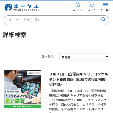
ログイン
カート
メニュー
キーワードから探す
通信講座
詳細検索
キャリアコンサルタント
書籍・教材
並べ替え
講座を探す
お知らせ
８月９日(日)企業内キャリアコンサル
タント養成講座（組織での役割把握)
ご利用ガイド
<7時間>
【開催時間10:00-17:30】＜7/1深夜零時販
売開始＞組織内キャリア支援の役割把握：
社会や組織の変化を理解し、キャリア支援
個人のお客様
を行う「目的や必要性」と「担うべき役割
の把握」をする視点とスキルを身に付け
法人のお客様