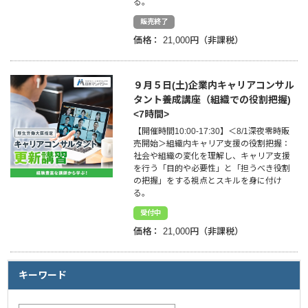
る。
販売終了
企業情報
価格：
21,000円
採用情報
９月５日(土)企業内キャリアコンサル
閉じる
タント養成講座（組織での役割把握)
<7時間>
【開催時間10:00-17:30】＜8/1深夜零時販
売開始＞組織内キャリア支援の役割把握：
社会や組織の変化を理解し、キャリア支援
を行う「目的や必要性」と「担うべき役割
の把握」をする視点とスキルを身に付け
る。
受付中
価格：
21,000円
キーワード