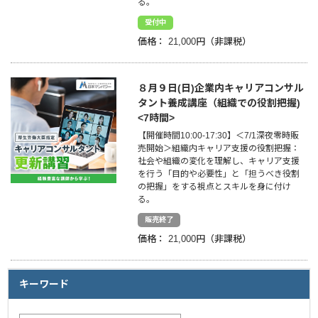
る。
受付中
企業情報
価格：
21,000円
採用情報
８月９日(日)企業内キャリアコンサル
閉じる
タント養成講座（組織での役割把握)
<7時間>
【開催時間10:00-17:30】＜7/1深夜零時販
売開始＞組織内キャリア支援の役割把握：
社会や組織の変化を理解し、キャリア支援
を行う「目的や必要性」と「担うべき役割
の把握」をする視点とスキルを身に付け
る。
販売終了
価格：
21,000円
キーワード