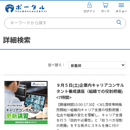
ログイン
カート
メニュー
キーワードから探す
通信講座
詳細検索
キャリアコンサルタント
書籍・教材
並べ替え
講座を探す
お知らせ
９月５日(土)企業内キャリアコンサル
タント養成講座（組織での役割把握)
ご利用ガイド
<7時間>
【開催時間10:00-17:30】＜8/1深夜零時販
売開始＞組織内キャリア支援の役割把握：
社会や組織の変化を理解し、キャリア支援
個人のお客様
を行う「目的や必要性」と「担うべき役割
の把握」をする視点とスキルを身に付け
法人のお客様