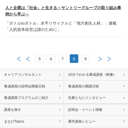
人と企業は「社会」と生きる～サントリーグループの取り組み事
例から学ぶ～
「ボトルtoボトル」水平リサイクルと「地方創生人材」：連載
「人的資本経営は誰のために」
5
6
7
8
9
キャリアコンサルタント
10分でわかる養成講座（映像）
養成講座の説明会開催日程
養成講座の開講日程
養成講座プログラムのご紹介
先輩たちにインタビュー
講座を探す
説明会・イベント情報
まなびTopics
通学講座レビュー