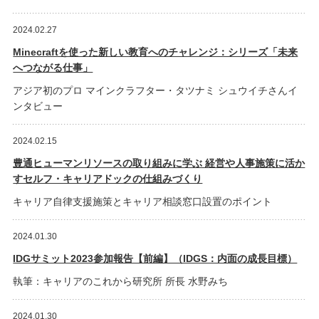
2024.02.27
Minecraftを使った新しい教育へのチャレンジ：シリーズ「未来
へつながる仕事」
アジア初のプロ マインクラフター・タツナミ シュウイチさんイ
ンタビュー
2024.02.15
豊通ヒューマンリソースの取り組みに学ぶ 経営や人事施策に活か
すセルフ・キャリアドックの仕組みづくり
キャリア自律支援施策とキャリア相談窓口設置のポイント
2024.01.30
IDGサミット2023参加報告【前編】（IDGS：内面の成長目標）
執筆：キャリアのこれから研究所 所長 水野みち
2024.01.30