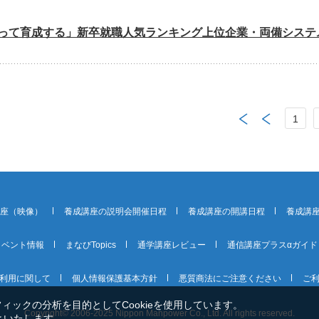
って育成する」新卒就職人気ランキング上位企業・両備システ
1
講座（映像）
養成講座の説明会開催日程
養成講座の開講日程
養成講
イベント情報
まなびTopics
通学講座レビュー
通信講座プラスαガイド
利用に関して
個人情報保護基本方針
悪質商法にご注意ください
ご
ックの分析を目的としてCookieを使用しています。
Copyright© 2006-2025 Nippon Manpower Co., Ltd. All rights reserved.
といたします。