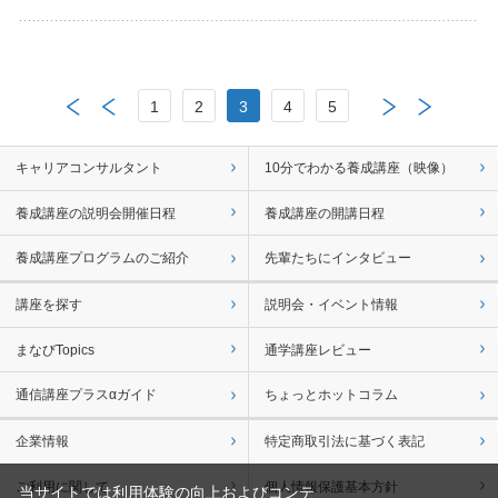
1
2
3
4
5
キャリアコンサルタント
10分でわかる養成講座（映像）
養成講座の説明会開催日程
養成講座の開講日程
養成講座プログラムのご紹介
先輩たちにインタビュー
講座を探す
説明会・イベント情報
まなびTopics
通学講座レビュー
通信講座プラスαガイド
ちょっとホットコラム
企業情報
特定商取引法に基づく表記
ご利用に関して
個人情報保護基本方針
当サイトでは利用体験の向上およびコンテ