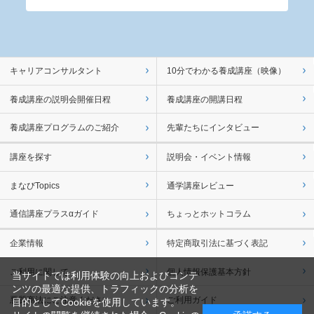
キャリアコンサルタント
10分でわかる養成講座（映像）
養成講座の説明会開催日程
養成講座の開講日程
養成講座プログラムのご紹介
先輩たちにインタビュー
講座を探す
説明会・イベント情報
まなびTopics
通学講座レビュー
通信講座プラスαガイド
ちょっとホットコラム
企業情報
特定商取引法に基づく表記
ご利用に関して
個人情報保護基本方針
当サイトでは利用体験の向上およびコンテ
ンツの最適な提供、トラフィックの分析を
悪質商法にご注意ください
ご利用ガイド
目的としてCookieを使用しています。