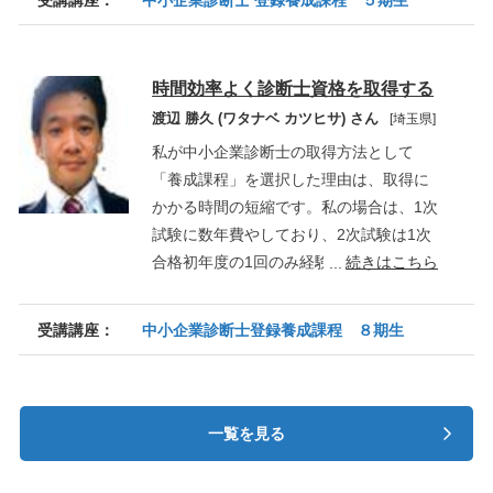
試験の成績が安定せず、合格への手応え
を得ることができませんでした。その
中、養成課程の存在を知り、各養成機関
時間効率よく診断士資格を取得する
の情報収集をする中で、「何のために、
渡辺 勝久 (ワタナベ カツヒサ) さん
[埼玉県]
中小企業診断士になりたいんだ？」と自
問自答する気づきがありました。振り返
私が中小企業診断士の取得方法として
れば、試験勉強に明け暮れる毎日で、い
「養成課程」を選択した理由は、取得に
つの間にか合格が目的となっていまし
かかる時間の短縮です。私の場合は、1次
た。「そうじゃない、不透明な時代にお
試験に数年費やしており、2次試験は1次
いて、企業の持続的成長、そこで働く人
合格初年度の1回のみ経験しました。1年
続きはこちら
がいきいきと自己実現できる未来
に１回の試験ということもあり、2次試験
に・・・そのサポートをできる中小企業
対策だけに費やす時間と費用を短縮した
受講講座：
中小企業診断士登録養成課程 ８期生
診断士になりたかったはずだ」と、本来
いと考え、養成課程を選択しました。
の目的に立ち戻ることができました。そ
のためには、①企業診断スキルを十分な
企業診断を持って体得した実務者となる
一覧を見る
こと、②豊富な診断士ネットワークを築
くこと、③一方で、ビジネスマンの時間