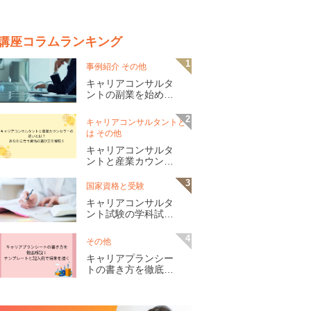
講座コラムランキング
事例紹介 その他
キャリアコンサルタ
ントの副業を始める
方法は？未経験から
の収入アップのポイ
キャリアコンサルタントと
ントを解説
は その他
キャリアコンサルタ
ントと産業カウンセ
ラーの違いとは？あ
なたに合う資格の選
国家資格と受験
び方を解説！
キャリアコンサルタ
ント試験の学科試験
とは？形式・出題範
囲や合格に向けた対
その他
策を紹介
キャリアプランシー
トの書き方を徹底解
説！テンプレートと
記入例で将来を描く